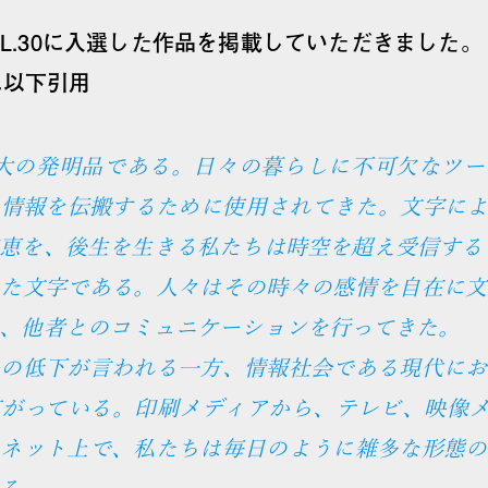
 VOL.30に入選した作品を掲載していただきました。
とは以下引用
大の発明品である。日々の暮らしに不可欠なツー
る情報を伝搬するために使用されてきた。文字によ
恵を、後生を生きる私たちは時空を超え受信する
また文字である。人々はその時々の感情を自在に文
、他者とのコミュニケーションを行ってきた。
心の低下が言われる一方、情報社会である現代にお
広がっている。印刷メディアから、テレビ、映像メ
ーネット上で、私たちは毎日のように雑多な形態の
る。