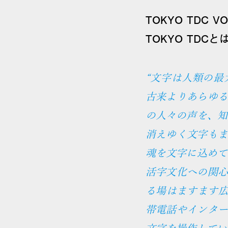
TOKYO TDC
TOKYO TDC
文字は人類の最
古来よりあらゆ
の人々の声を、知
消えゆく文字も
魂を文字に込めて
活字文化への関
る場はますます
帯電話やインタ
文字を操作してい