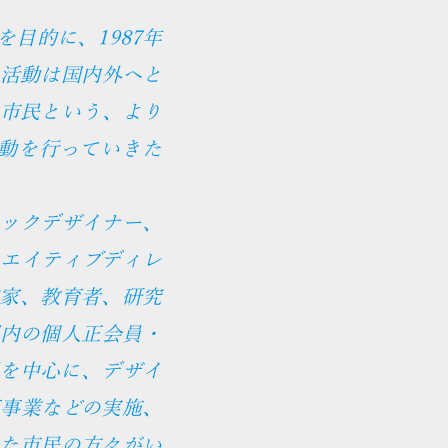
目的に、1987年
活動は国内外へと
市民という、より
動を行っていきた
ックデザイナー、
エイティブディレ
家、教育者、研究
内の個人正会員・
を中心に、デザイ
事業などの実施、
た市民の方々がい