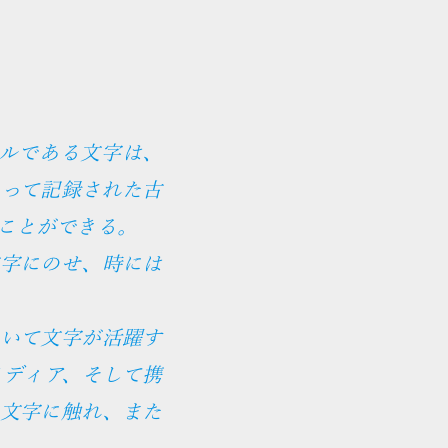
ルである文字は、
って記録された古
ことができる。
字にのせ、時には
いて文字が活躍す
ディア、そして携
文字に触れ、また