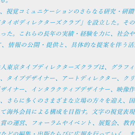
、視覚コミュニケーションのさらなる研究・研鑽を
京タイポディレクターズクラブ」を設立した。その
もった。これらの長年の実績・経験を力に、社会や
て、情報の公開・提供と、具体的な提案を伴う活
法人東京タイプディレクターズクラブは、グラフィ
ー、タイプデザイナー、アートディレクター、クリ
デザイナー、インタラクティブデザイナー、映像作
に、さらに多くのさまざまな立場の方々を迎え、国
して海外会員による構成を目指す。文字の視覚表現
、賞の運営、フォーラムやイベント、展覧会、教育
物などの編集・出版ならびに広報を行っていく。ま