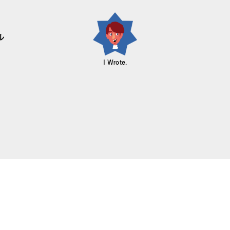
ル
I Wrote.