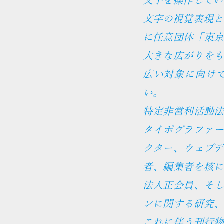
文字の視覚表現と
に任意団体「東
大きな広がりを
広い対象に向け
い。
特定非営利活動
タイポグラファ
クター、ウェブ
者、編集者を核
法人正会員、そ
ンに関する研究
これに伴う刊行